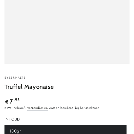
EYSERHALTE
Truffel Mayonaise
Normale
,95
7
€
prijs
BTW inclusief.
Verzendkosten
worden berekend bij het afrekenen.
INHOUD
180gr
Variant