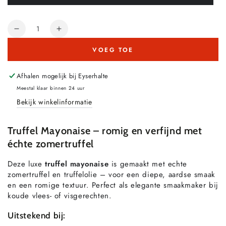
uitverkocht
of
niet
Hoeveelheid
beschikbaar
Aantal
Aantal
verlagen
verhogen
VOEG TOE
van
van
Truffel
Truffel
Mayonaise
Mayonaise
Afhalen mogelijk bij
Eyserhalte
Meestal klaar binnen 24 uur
Bekijk winkelinformatie
Truffel Mayonaise – romig en verfijnd met
échte zomertruffel
Deze luxe
truffel mayonaise
is gemaakt met echte
zomertruffel en truffelolie – voor een diepe, aardse smaak
en een romige textuur. Perfect als elegante smaakmaker bij
koude vlees- of visgerechten.
Uitstekend bij: