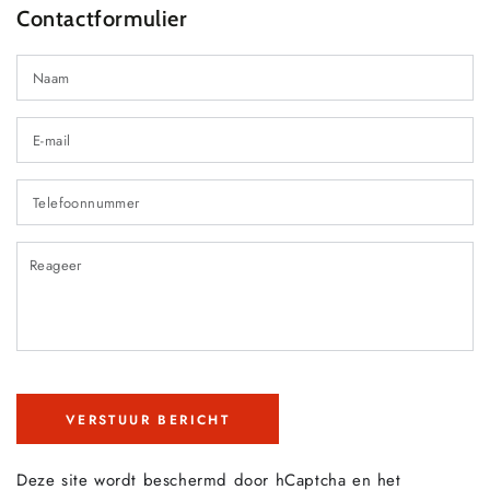
Contactformulier
N
E-
ma
*
T
R
VERSTUUR BERICHT
Deze site wordt beschermd door hCaptcha en het